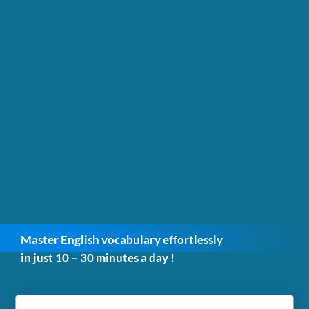
Master English
vocabulary
effortlessly
in just 10 – 30 minutes a day !