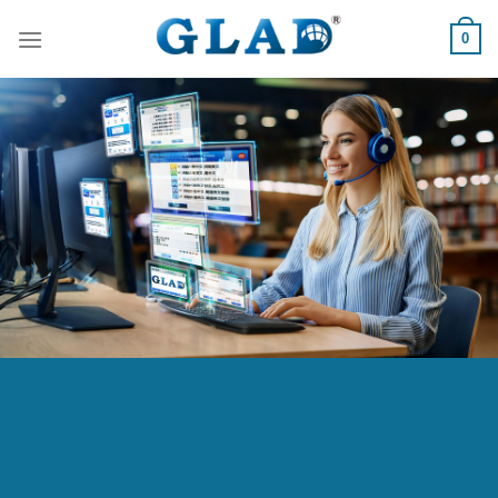
跳
0
到
內
容