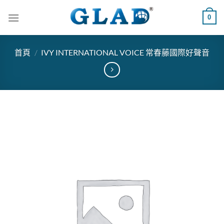
跳
0
到
內
容
首頁
/
IVY INTERNATIONAL VOICE 常春藤國際好聲音