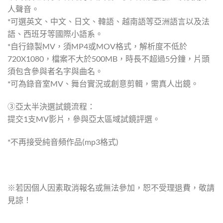
人聲音。
*可選英文、中文、日文、韓語、越南語等亞洲語言以及法
語、西班牙等國際小語系。
*自行錄製MV，須MP4或MOV格式，解析度不低於
720X1080，檔案不大於500MB，時長不超過5分鐘，片頭
須包含參與者名字與曲名。
*可為錄音室MV、舞台實況或創意剪輯，需真人出鏡。
③亞太半決選試鏡流程：
提交1支MV影片，參與亞太區域試鏡評選。
*不再接受純音頻作品(mp3格式)
※若因個人因素取消報名或無法參加，恕不受理退費，敬請
見諒！