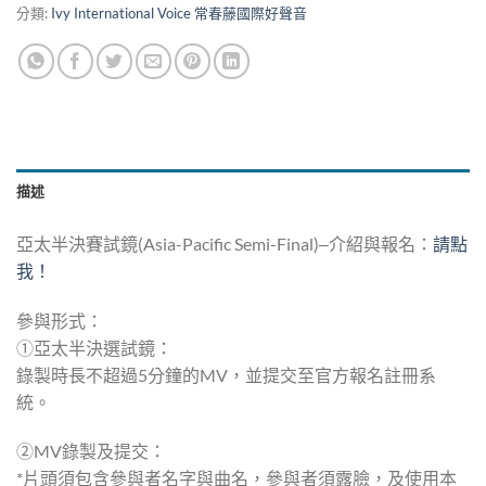
分類:
Ivy International Voice 常春藤國際好聲音
描述
亞太半決賽試鏡(Asia-Pacific Semi-Final)‒介紹與報名：
請點
我！
參與形式：
①亞太半決選試鏡：
錄製時長不超過5分鐘的MV，並提交至官方報名註冊系
統。
②MV錄製及提交：
*片頭須包含參與者名字與曲名，參與者須露臉，及使用本