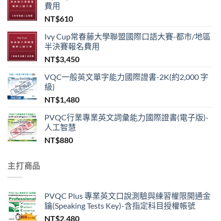
費用
NT$
610
Ivy Cup常春藤大學聯盟國際口語大賽-都市/地區
半決賽報名費用
NT$
3,450
VQC一般英文單字能力國際證書-2K(約2,000 字
級)
NT$
1,480
PVQC行業專業英文詞彙能力國際證書(電子版)-
人工智慧
NT$
880
主打商品
PVQC Plus 專業英文口說測驗與練習權限開通金
鑰(Speaking Tests Key)-含指定科目授權帳號
NT$
2,480