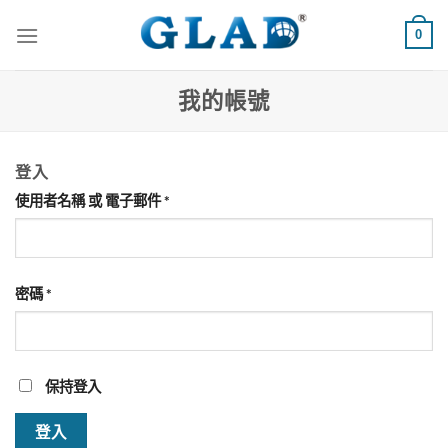
跳
0
到
內
容
我的帳號
登入
必
使用者名稱 或 電子郵件
*
填
必
密碼
*
填
保持登入
登入