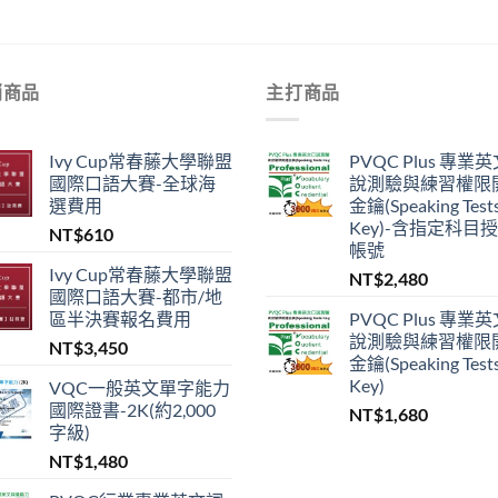
銷商品
主打商品
Ivy Cup常春藤大學聯盟
PVQC Plus 專業
國際口語大賽-全球海
說測驗與練習權限
選費用
金鑰(Speaking Test
Key)-含指定科目
NT$
610
帳號
Ivy Cup常春藤大學聯盟
NT$
2,480
國際口語大賽-都市/地
區半決賽報名費用
PVQC Plus 專業
說測驗與練習權限
NT$
3,450
金鑰(Speaking Test
Key)
VQC一般英文單字能力
國際證書-2K(約2,000
NT$
1,680
字級)
NT$
1,480