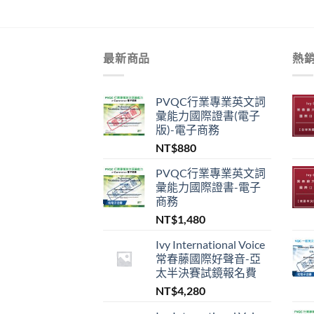
最新商品
熱
PVQC行業專業英文詞
彙能力國際證書(電子
版)-電子商務
NT$
880
PVQC行業專業英文詞
彙能力國際證書-電子
商務
NT$
1,480
Ivy International Voice
常春藤國際好聲音-亞
太半決賽試鏡報名費
NT$
4,280