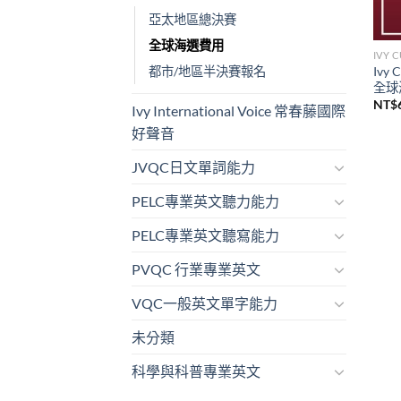
亞太地區總決賽
全球海選費用
IVY
Iv
都市/地區半決賽報名
全球
NT$
Ivy International Voice 常春藤國際
好聲音
JVQC日文單詞能力
PELC專業英文聽力能力
PELC專業英文聽寫能力
PVQC 行業專業英文
VQC一般英文單字能力
未分類
科學與科普專業英文