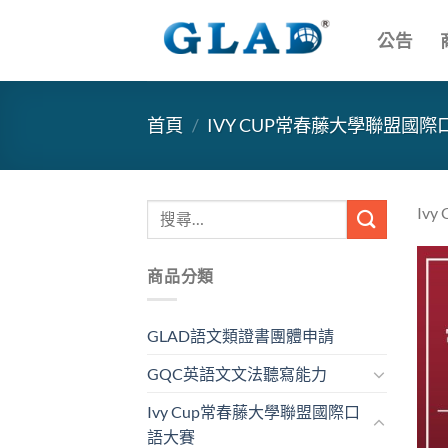
跳
到
公告
內
容
首頁
/
IVY CUP常春藤大學聯盟國
搜
Iv
尋
關
商品分類
鍵
字:
GLAD語文類證書團體申請
GQC英語文文法聽寫能力
Ivy Cup常春藤大學聯盟國際口
語大賽