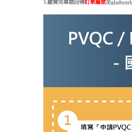
3.繳費完畢請回傳
訂單編號
至
gladworl