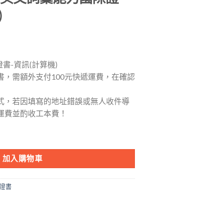
)
書-資訊(計算機)
書，需額外支付100元快遞運費，在確認
式，若因填寫的地址錯誤或無人收件導
運費並酌收工本費！
際證書-資訊(計算機) 數量
加入購物車
證書