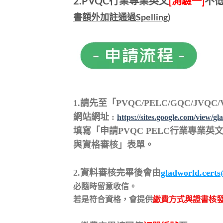
2.PVQC行業專業英文
[測驗一]
不低
書額外加註通過Spelling)
1.請先至「PVQC/PELC/GQC/JV
網站網址 :
https://sites.google.com/view/gla
填寫
「申請PVQC PELC行業專業
與資格審核」
表單。
2.
資料審核完畢後會由
gladworld.cert
必隨時留意收信。
若是符合資格，會提供
繳費方式與證書核