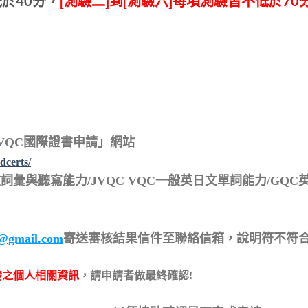
於40分，
[測驗二]到[測驗六]每項測驗皆不低於70
QC/VQC國際證書申請」網站
dcerts/
英文詞彙與聽寫能力/JVQC VQC一般英日文單詞能力/G
s@gmail.com
寄送審核結果信件至聯絡信箱，說明符不符
發之個人相關資訊
，請申請者做最終確認!