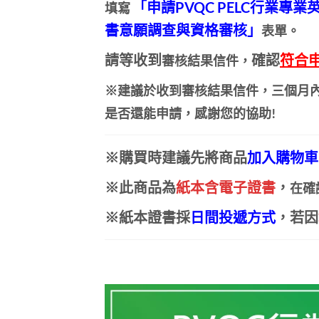
「申請PVQC PELC行業專
填寫
書意願調查與資格審核」
表單。
請等
收到
確認
符合
審核結果信件，
※
建議於收到審核結果信件，三個月
是否還能申請，感謝您的協助!
※購買時
建議
先將商品
加入購物車
※此商品為
紙本含電子證書
，
在確
※紙本證書採
日間投遞方式
，若因