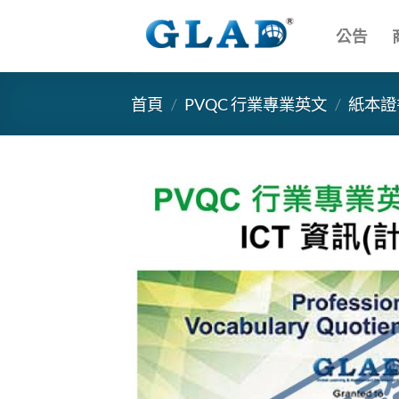
跳
到
公告
內
容
首頁
/
PVQC 行業專業英文
/
紙本證