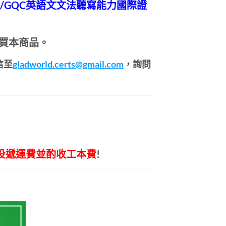
能力/GQC英語文文法聽寫能力國際證
買本商品。
信至
gladworld.certs@gmail.com
，詢問
投遞運費並酌收工本費
!