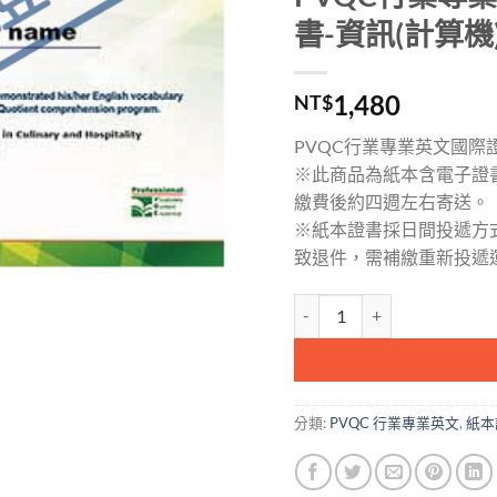
書-資訊(計算機
1,480
NT$
PVQC行業專業英文國際證
※此商品為紙本含電子證
繳費後約四週左右寄送。
※紙本證書採日間投遞方
致退件，需補繳重新投遞
PVQC行業專業英文詞彙能力國
分類:
PVQC 行業專業英文
,
紙本