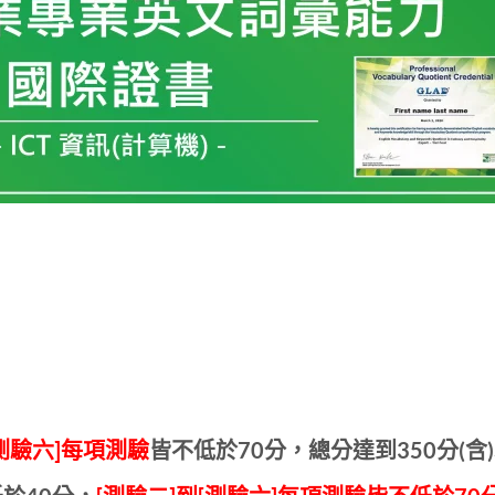
[測驗六]每項測驗
皆不低於70分，總分達到350分(含