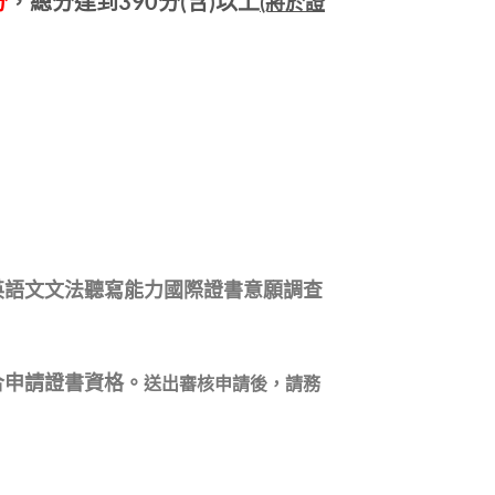
分
，總分達到390分(含)以上
(將於證
QC英語文文法聽寫能力國際證書意願調查
合申請證書資格。
送出審核申請後，請務