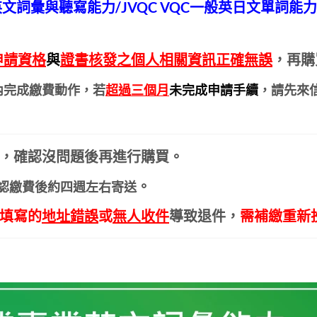
業英文詞彙與聽寫能力/JVQC VQC一般英日文單詞
申請資格
與
證書核發之個人相關資訊正確無誤
，再購
內完成繳費動作，若
超過三個月
未完成申請手續
，請先來
，確認沒問題後再進行購買。
。
認繳費後約四週左右寄送
填寫的
地址錯誤
或
無人收件
導致退件
，
需補繳重新