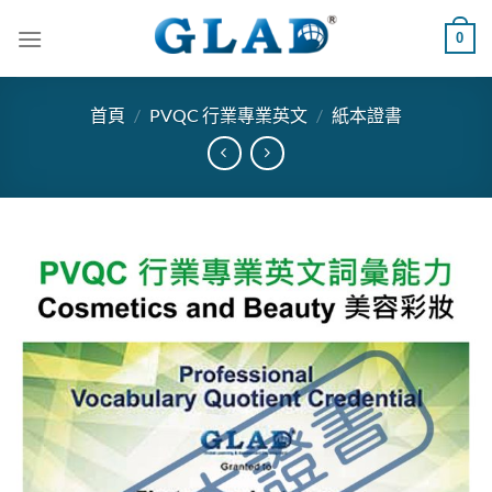
跳
0
到
內
容
首頁
/
PVQC 行業專業英文
/
紙本證書