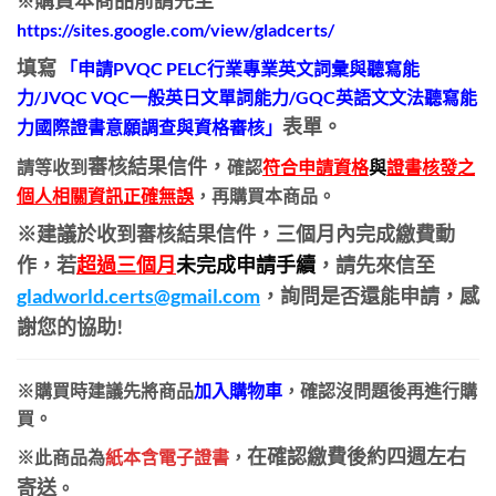
購買本商品前請先至
※
https://sites.google.com/view/gladcerts/
填寫
「申請PVQC PELC行業專業英文詞彙與聽寫能
力/JVQC VQC一般英日文單詞能力/GQC英語文文法聽寫能
表單。
力國際證書意願調查與資格審核」
審核結果信件，
請等
收到
確認
符合申請資格
與
證書核發之
個人相關資訊正確無誤
，再購買本商品。
※
建議於收到審核結果信件，三個月內完成繳費動
作，若
超過三個月
未完成申請手續
，請先來信至
gladworld.certs@gmail.com
，詢問是否還能申請，感
謝您的協助!
※購買時
建議
先將商品
加入購物車
，確認沒問題後再進行購
買。
在確認繳費後約四週左右
※此商品為
紙本含電子證書
，
寄送
。