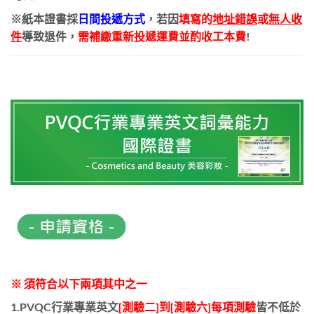
※紙本證書採
日間投遞方式
，若因
填寫的
地址錯誤
或
無人收
件
導致退件
，
需補繳重新投遞運費並酌收工本費
!
※ 須符合以下兩項其中之一
1.PVQC行業專業英文
[測驗二]到[測驗六]每項測驗
皆不低於