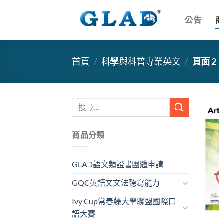
跳
到
公告
內
容
首頁
/
科學與科普專業英文
/
頁面 2
搜
尋
關
商品分類
鍵
字:
GLAD語文類證書團體申請
GQC英語文文法聽寫能力
Ivy Cup常春藤大學聯盟國際口
語大賽