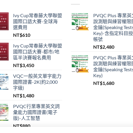
Ivy Cup常春藤大學聯盟
PVQC Plus 專業
國際口語大賽-全球海
說測驗與練習權限
選費用
金鑰(Speaking Test
Key)-含指定科目
NT$
610
帳號
Ivy Cup常春藤大學聯盟
NT$
2,480
國際口語大賽-都市/地
區半決賽報名費用
PVQC Plus 專業
說測驗與練習權限
NT$
3,450
金鑰(Speaking Test
Key)
VQC一般英文單字能力
國際證書-2K(約2,000
NT$
1,680
字級)
NT$
1,480
PVQC行業專業英文詞
彙能力國際證書(電子
版)-人工智慧
NT$
880