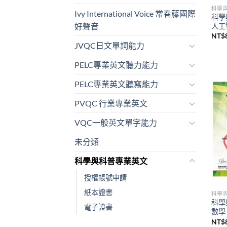
科學
Ivy International Voice 常春藤國際
科學
好聲音
人工
NT$
JVQC日文單詞能力
PELC專業英文聽力能力
PELC專業英文聽寫能力
PVQC 行業專業英文
VQC一般英文單字能力
未分類
科學與科普專業英文
授權帳號申請
紙本證書
科學
科學
電子證書
數學
NT$