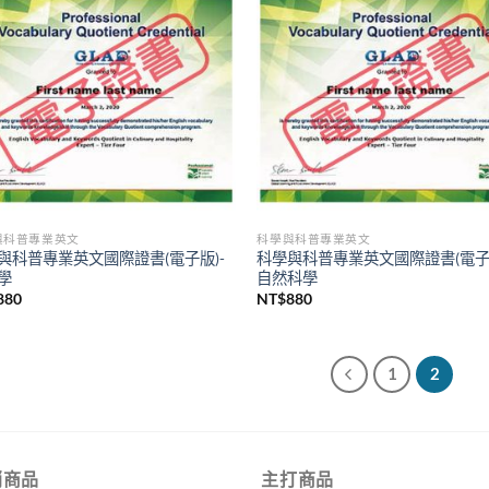
與科普專業英文
科學與科普專業英文
與科普專業英文國際證書(電子版)-
科學與科普專業英文國際證書(電子版
學
自然科學
880
NT$
880
1
2
銷商品
主打商品