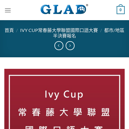
跳
0
到
內
容
首頁
/
IVY CUP常春藤大學聯盟國際口語大賽
/
都市/地區
半決賽報名