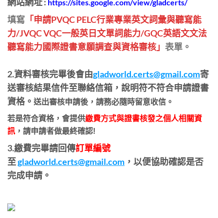
網站網址 :
https://sites.google.com/view/gladcerts/
填寫
「申請PVQC PELC行業專業英文詞彙與聽寫能
力/JVQC VQC一般英日文單詞能力/GQC英語文文法
聽寫能力國際證書意願調查與資格審核」
表單。
2.
資料審核完畢後會由
gladworld.certs@gmail.com
寄
送審核結果信件至聯絡信箱，說明符不符合申請證書
資格。
送出審核申請後，請務必隨時留意收信。
若是符合資格，會提供
繳費方式與證書核發之個人相關資
訊
，請申請者做最終確認!
3.繳費完畢請回傳
訂單編號
至
gladworld.certs@gmail.com
，
以便協助確認是否
完成申請。