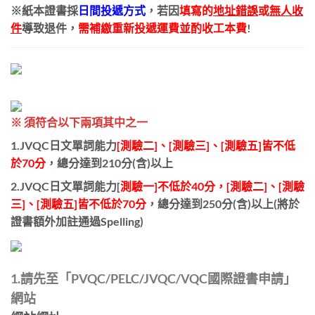
※紙本證書採
日間投遞方式
，若因
填寫的
地址錯誤
或
無人收
件
導致退件
，
需補繳重新投遞運費並酌收工本費
!
※ 須符合以下兩項其中之一
1.JVQC日文單詞能力
[測驗二]、[測驗三]、[測驗五]皆不低
於70分
，總分達到210分(含)以上
2.JVQC日文單詞能力[
測驗一]不低於40分，[測驗二]、[測驗
三]、[測驗五]皆不低於70分
，總分達到250分(含)以上(將於
證書額外加註通過Spelling)
1.請先至「PVQC/PELC/JVQC/VQC國際證書申請」
網站