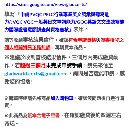
https://sites.google.com/view/gladcerts/
填寫
「申請PVQC PELC行業專業英文詞彙與聽寫能
力/JVQC VQC一般英日文單詞能力/GQC英語文文法聽寫能
表單。
力國際證書意願調查與資格審核」
審核結果信件，
請等
收到
確認
符合申請資格
與
證書核發之
個人相關資訊正確無誤
，再購買本商品。
※
建議於收到審核結果信件，三個月內完成繳費動
作，若
超過三個月
未完成申請手續
，請先來信至
gladworld.certs@gmail.com
，詢問是否還能申請，感
謝您的協助!
※購買時
建議
先將商品
加入購物車
，確認沒問題後再進行購
買。
在確認繳費後約四週左右
※此商品為
紙本含電子證書
，
寄送
。