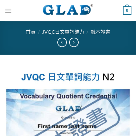
跳
0
到
內
容
首頁
/
JVQC日文單詞能力
/
紙本證書