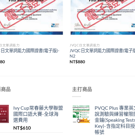
C日文單詞能力
JVQC日文單詞能力
C日文單詞能力國際證書(電子版)-
JVQC日文單詞能力國際證書(電子版
N2
880
NT$
880
銷商品
主打商品
Ivy Cup常春藤大學聯盟
PVQC Plus 專業
國際口語大賽-全球海
說測驗與練習權限
選費用
金鑰(Speaking Test
Key)-含指定科目
NT$
610
帳號