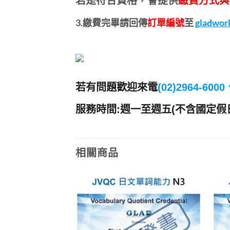
若是符合資格，會提供
繳費方式與
3.繳費完畢請回傳
訂單編號
至
gladwor
若有問題歡迎來電
(02)2964-600
服務時間:週一至週五(不含國定假日)上午
相關商品