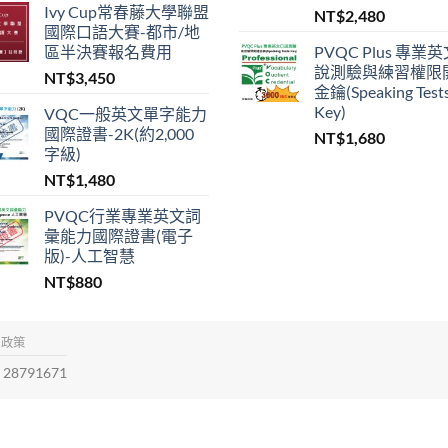
Ivy Cup常春藤大學聯盟
NT$
2,480
國際口語大賽-都市/地
區半決賽報名費用
PVQC Plus 專業
說測驗與練習權限
NT$
3,450
金鑰(Speaking Test
Key)
VQC一般英文單字能力
國際證書-2K(約2,000
NT$
1,680
字級)
NT$
1,480
PVQC行業專業英文詞
彙能力國際證書(電子
版)-人工智慧
NT$
880
權政策
28791671