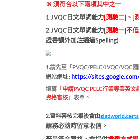
※ 須符合以下兩項其中之一
1.JVQC日文單詞能力
[測驗二]、[
2.JVQC日文單詞能力[
測驗一]不低
證書額外加註通過Spelling)
1.請先至「PVQC/PELC/JVQC/V
https://sites.google.com
網站網址 :
填寫
「申請PVQC PELC行業專業英
資格審核」
表單。
2.
資料審核完畢後會由
gladworld.cert
請務必隨時留意收信。