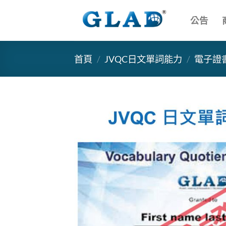
跳
到
公告
內
容
首頁
/
JVQC日文單詞能力
/
電子證