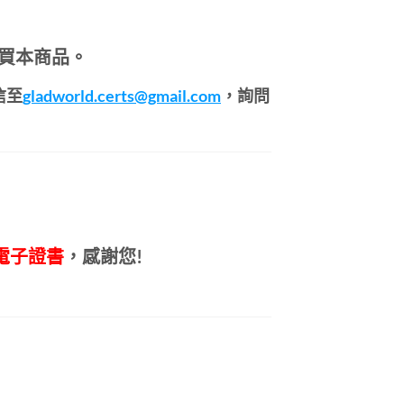
買本商品。
信至
gladworld.certs@gmail.com
，詢問
電子證書
，感謝您!