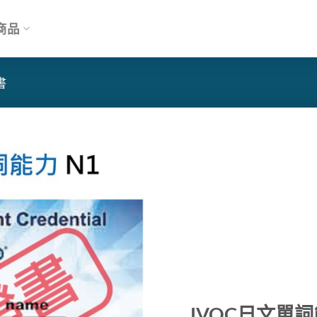
商品
書
JVQC日文單詞