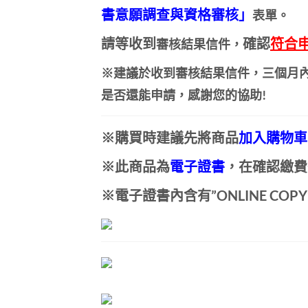
書意願調查與資格審核」
表單。
請等
收到
確認
符合
審核結果信件，
※
建議於收到審核結果信件，三個月
是否還能申請，感謝您的協助!
※購買時
建議
先將商品
加入購物車
※此商品為
電子證書
，在確認繳費
※電子證書內含有”ONLINE COP