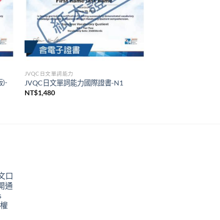
JVQC日文單詞能力
)-
JVQC日文單詞能力國際證書-N1
NT$
1,480
英文口
開通
s
授權