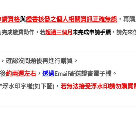
申請資格
與
證書核發之個人相關資訊正確無誤
，再購
內完成繳費動作，若
超過三個月
未完成申請手續
，請先來
，確認沒問題後再進行購買。
後
約兩週左右
，
透過
Email寄送證書電子檔。
Y”浮水印字樣(如下圖)，
若無法接受浮水印請勿購買