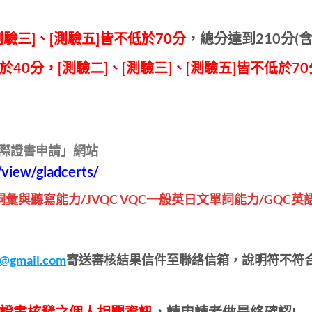
測驗三]、[測驗五]皆不低於70分
，總分達到210分(含
於40分，[測驗二]、[測驗三]、[測驗五]皆不低於70
QC國際證書申請」網站
/view/gladcerts/
文詞彙與聽寫能力/JVQC VQC一般英日文單詞能力/GQ
s@gmail.com
寄送審核結果信件至聯絡信箱，說明符不符