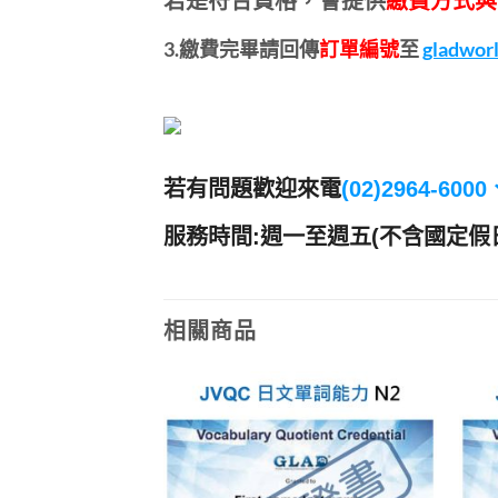
若是符合資格，會提供
繳費方式與
3.繳費完畢請回傳
訂單編號
至
gladwor
若有問題歡迎來電
(02)2964-600
服務時間:週一至週五(不含國定假日)上午
相關商品