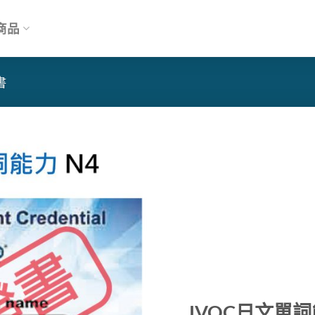
商品
書
JVQC日文單詞