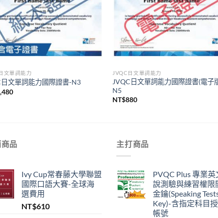
C日文單詞能力
JVQC日文單詞能力
JVQC日文單詞能力國際證書(電子版
QC日文單詞能力國際證書-N3
N5
,480
NT$
880
銷商品
主打商品
Ivy Cup常春藤大學聯盟
PVQC Plus 專業
國際口語大賽-全球海
說測驗與練習權限
選費用
金鑰(Speaking Test
Key)-含指定科目
NT$
610
帳號