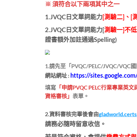
※ 須符合以下兩項其中之一
1.JVQC日文單詞能力
[測驗二]、[
2.JVQC日文單詞能力[
測驗一]不低
證書額外加註通過Spelling)
1.請先至「PVQC/PELC/JVQC/V
https://sites.google.com
網站網址 :
填寫
「申請PVQC PELC行業專業英
資格審核」
表單。
2.
資料審核完畢後會由
gladworld.cert
請務必隨時留意收信。