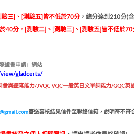
測驗三]、[測驗五]皆不低於70分
，總分達到210分(含
於40分，[測驗二]、[測驗三]、[測驗五]皆不低於70
QC國際證書申請」網站
/view/gladcerts/
文詞彙與聽寫能力/JVQC VQC一般英日文單詞能力/GQ
s@gmail.com
寄送審核結果信件至聯絡信箱，說明符不符