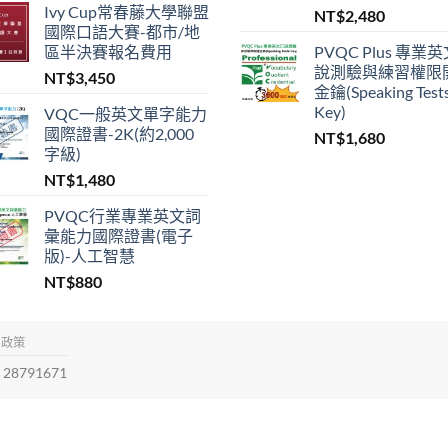
Ivy Cup常春藤大學聯盟
NT$
2,480
國際口語大賽-都市/地
區半決賽報名費用
PVQC Plus 專業
說測驗與練習權限
NT$
3,450
金鑰(Speaking Test
Key)
VQC一般英文單字能力
國際證書-2K(約2,000
NT$
1,680
字級)
NT$
1,480
PVQC行業專業英文詞
彙能力國際證書(電子
版)-人工智慧
NT$
880
權政策
28791671