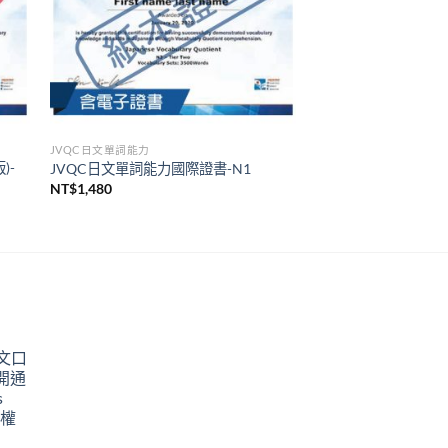
JVQC日文單詞能力
)-
JVQC日文單詞能力國際證書-N1
NT$
1,480
英文口
開通
s
授權