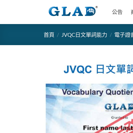
跳
到
公告
內
容
首頁
/
JVQC日文單詞能力
/
電子證