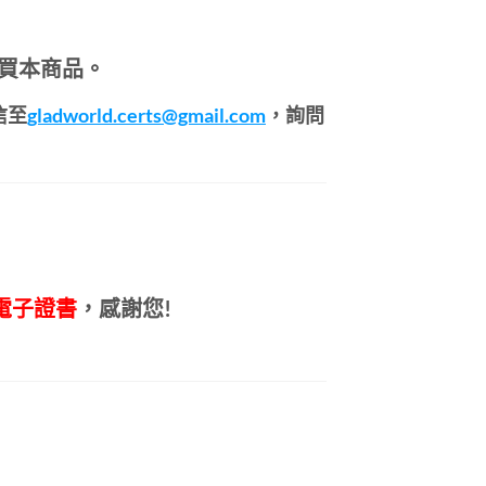
買本商品。
信至
gladworld.certs@gmail.com
，詢問
電子證書
，感謝您!