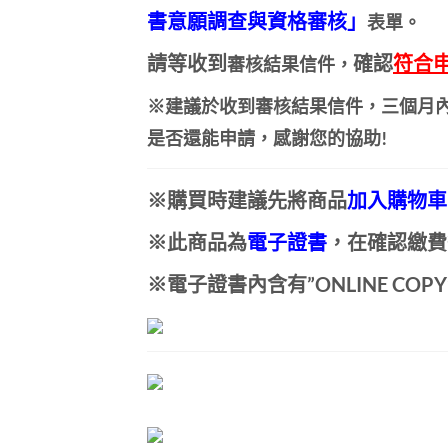
書意願調查與資格審核」
表單。
請等
收到
確認
符合
審核結果信件，
※
建議於收到審核結果信件，三個月
是否還能申請，感謝您的協助!
※購買時
建議
先將商品
加入購物車
※此商品為
電子證書
，在確認繳費
※電子證書內含有”ONLINE COP