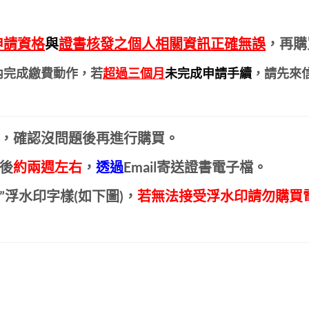
申請資格
與
證書核發之個人相關資訊正確無誤
，再購
內完成繳費動作，若
超過三個月
未完成申請手續
，請先來
，確認沒問題後再進行購買。
後
約兩週左右
，
透過
Email寄送證書電子檔。
Y”浮水印字樣(如下圖)，
若無法接受浮水印請勿購買